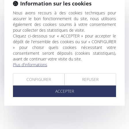
Information sur les cookies
Nous avons recours à des cookies techniques pour
assurer le bon fonctionnement du site, nous utilisons
également des cookies soumis à votre consentement
COUP D’ENVOI POUR LE
pour collecter des statistiques de visite.
DISPOSITIF BAIL RÉNOV’ !
Cliquez ci-dessous sur « ACCEPTER » pour accepter le
dépôt de l'ensemble des cookies ou sur « CONFIGURER
Droit immobilier
/
Baux d'habitation
» pour choisir quels cookies nécessitant votre
Pour lutter contre la précarité
consentement seront déposés (cookies statistiques),
énergétique dans le parc locatif privé, un
avant de continuer votre visite du site.
no...
Plus d'informations
Lire la suite
CONFIGURER
REFUSER
ACCEPTER
PASSOIRES THERMIQUES :
L'EXÉCUTIF S'ATTAQUE AUX DPE
TRONQUÉS DES PETITES