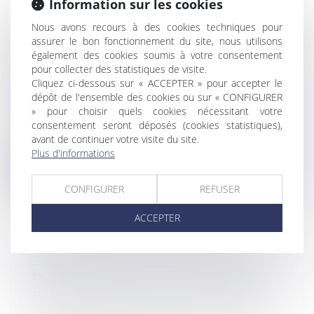
Information sur les cookies
Nous avons recours à des cookies techniques pour
LE DÉLAI DE PAIEMENT IMPARTI
assurer le bon fonctionnement du site, nous utilisons
également des cookies soumis à votre consentement
AU LOCATAIRE PAR LA NOUVELLE
pour collecter des statistiques de visite.
LOI NE S'APPLIQUE PAS AUX
Cliquez ci-dessous sur « ACCEPTER » pour accepter le
CONTRATS EN COURS
dépôt de l'ensemble des cookies ou sur « CONFIGURER
Droit immobilier
/
Baux d'habitation
» pour choisir quels cookies nécessitant votre
La Cour de cassation est d’avis que les
consentement seront déposés (cookies statistiques),
avant de continuer votre visite du site.
dispositions de l’article 10 de la lo...
Plus d'informations
Lire la suite
CONFIGURER
REFUSER
ACCEPTER
BAIL MOBILITÉ : COMMENT LE
PROJET PHARE DE LA LOI ELAN A
ÉTÉ DÉTOURNÉ DE SON OBJECTIF
Droit immobilier
/
Baux d'habitation