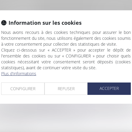
Information sur les cookies
Nous avons recours à des cookies techniques pour assurer le bon
OIT IMMOBILIER
DROIT DES PERSO
fonctionnement du site, nous utilisons également des cookies soumis
CONSTRUCTION
ET DE LA FAMIL
à votre consentement pour collecter des statistiques de visite.
Cliquez ci-dessous sur « ACCEPTER » pour accepter le dépôt de
l'ensemble des cookies ou sur « CONFIGURER » pour choisir quels
cookies nécessitant votre consentement seront déposés (cookies
statistiques), avant de continuer votre visite du site.
Plus d'informations
DROIT DU SPORT
ACCEPTER
CONFIGURER
REFUSER
tions et sociétés sportives
 des contrats sportifs (contrats de travail, sponsoring,
ortives (procédures disciplinaires,)
liés au sport