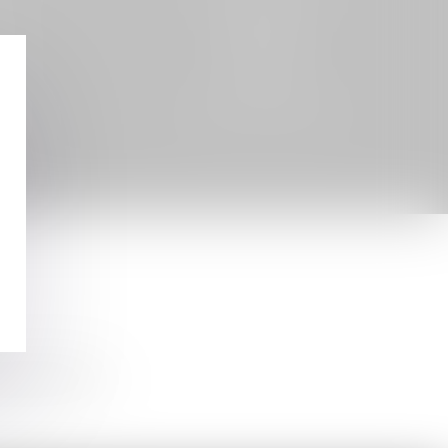
NNES
DROIT DU SPORT
LE
 partenariat,)