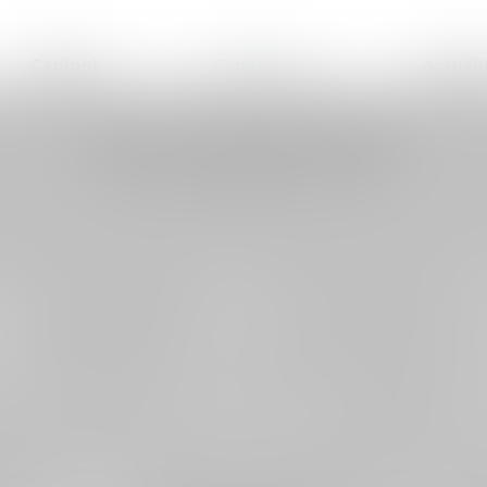
Cabinet
Expertises
Actuali
NOS EXPERTISES
OCIÉTÉS
DROIT DES ENTREPRISES
DROIT
EN DIFFICULTÉ
PAT