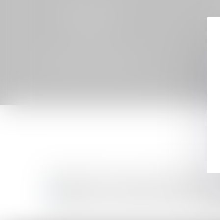
DROIT DU TRAVAIL ET
DR
DE LA SÉCURITÉ SOCIALE
Constitution et suivi juridique d’associa
Assistance à la négociation et rédaction
Litiges entre licenciés et fédérations sp
Contentieux judiciaire et administratif 